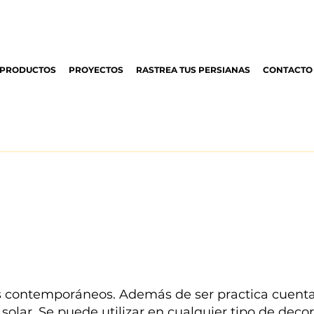
PRODUCTOS
PROYECTOS
RASTREA TUS PERSIANAS
CONTACTO
ios contemporáneos. Además de ser practica cuent
 solar. Se puede utilizar en cualquier tipo de deco