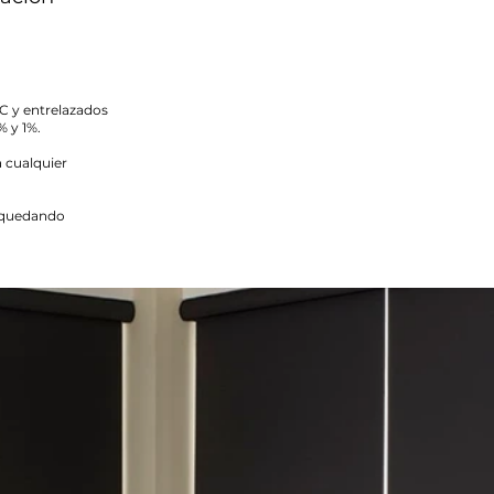
VC y entrelazados
% y 1%.
a cualquier
er quedando