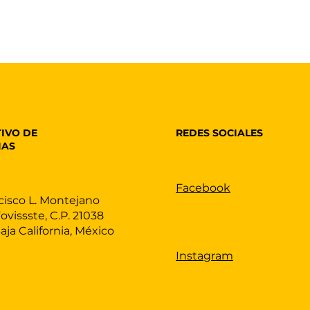
REDES SOCIALES
IVO DE
IAS
Facebook
cisco L. Montejano
Fovissste, C.P. 21038
Baja California, México
Instagram