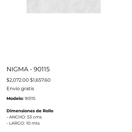
NIGMA - 90115
Precio
Precio
$2,072.00
$1,657.60
original
de
oferta
Envío gratis
Modelo:
90115
Dimensiones de Rollo
- ANCHO: 53 cms
- LARGO: 10 mts