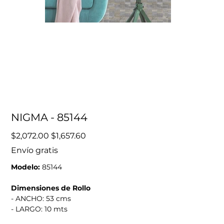
NIGMA - 85144
Precio
Precio
$2,072.00
$1,657.60
original
de
oferta
Envío gratis
Modelo:
85144
Dimensiones de Rollo
- ANCHO: 53 cms
- LARGO: 10 mts