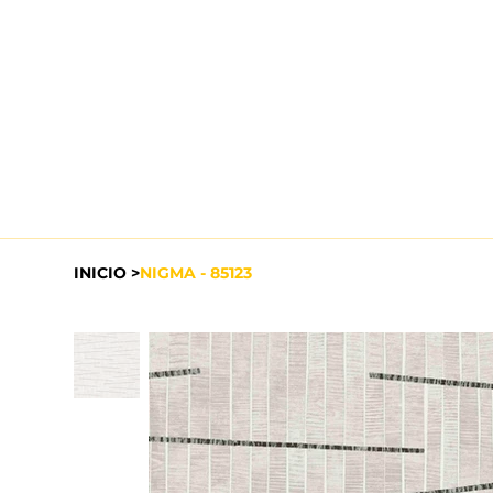
INICIO
>
NIGMA - 85123