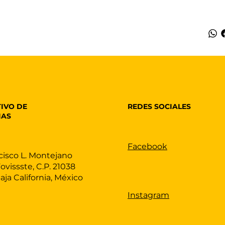
REDES SOCIALES
IVO DE
IAS
Facebook
cisco L. Montejano
Fovissste, C.P. 21038
Baja California, México
Instagram