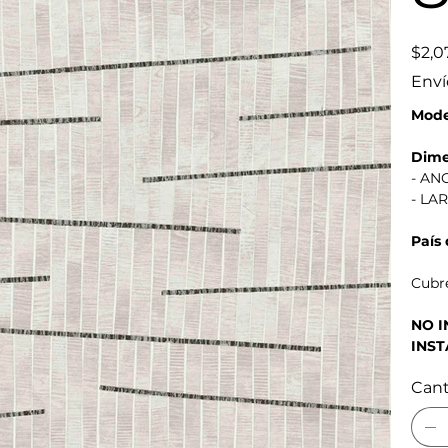
Precio
$2,0
original
Enví
Mode
Dime
- AN
- LA
País
Cubre
NO 
INST
Can