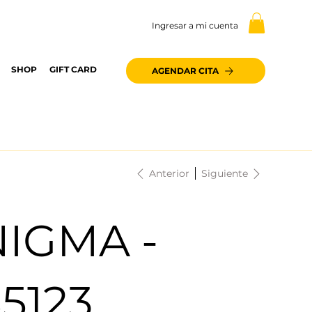
Ingresar a mi cuenta
SHOP
GIFT CARD
AGENDAR CITA
Anterior
Siguiente
NIGMA -
5123