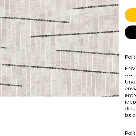
Polí
ENV
----
Una 
envi
entr
(dep
diri
las 
Polí