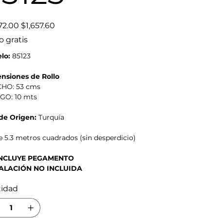
Precio
72.00
$1,657.60
de
oferta
o gratis
lo:
85123
nsiones de Rollo
CHO: 53 cms
RGO: 10 mts
 de Origen:
Turquía
 5.3 metros cuadrados (sin desperdicio)
INCLUYE PEGAMENTO
ALACIÓN NO INCLUIDA
tidad