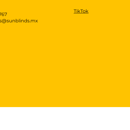
TikTok
767
as@sunblinds.mx