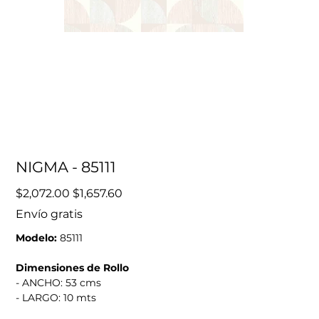
NIGMA - 85111
Precio
Precio
$2,072.00
$1,657.60
original
de
oferta
Envío gratis
Modelo:
85111
Dimensiones de Rollo
- ANCHO: 53 cms
- LARGO: 10 mts