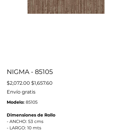
NIGMA - 85105
Precio
Precio
$2,072.00
$1,657.60
original
de
oferta
Envío gratis
Modelo:
85105
Dimensiones de Rollo
- ANCHO: 53 cms
- LARGO: 10 mts