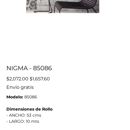
NIGMA - 85086
Precio
Precio
$2,072.00
$1,657.60
original
de
oferta
Envío gratis
Modelo:
85086
Dimensiones de Rollo
- ANCHO: 53 cms
- LARGO: 10 mts