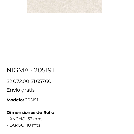
NIGMA - 205191
Precio
Precio
$2,072.00
$1,657.60
original
de
oferta
Envío gratis
Modelo:
205191
Dimensiones de Rollo
- ANCHO: 53 cms
- LARGO: 10 mts