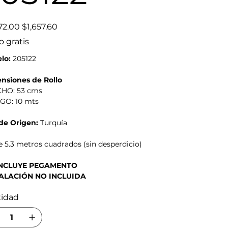
Precio
72.00
$1,657.60
de
oferta
o gratis
lo:
205122
nsiones de Rollo
CHO: 53 cms
RGO: 10 mts
 de Origen:
Turquía
 5.3 metros cuadrados (sin desperdicio)
INCLUYE PEGAMENTO
ALACIÓN NO INCLUIDA
tidad