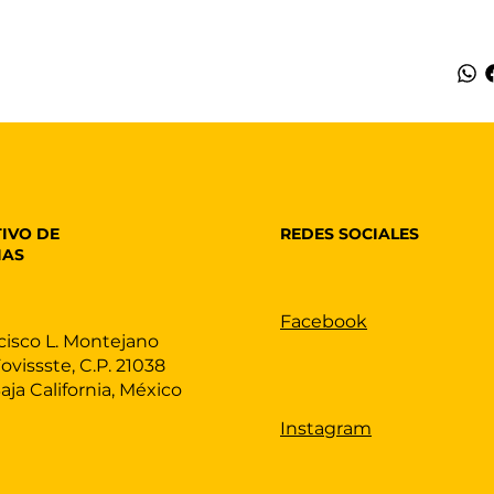
REDES SOCIALES
IVO DE
IAS
Facebook
cisco L. Montejano
Fovissste, C.P. 21038
Baja California, México
Instagram