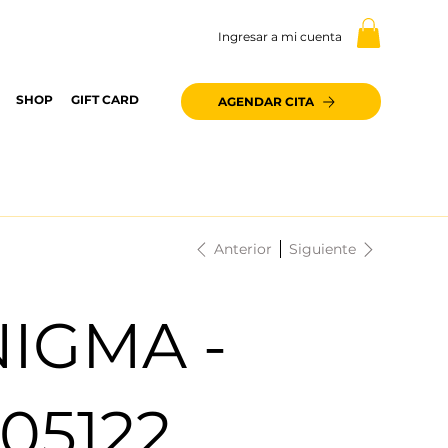
Ingresar a mi cuenta
SHOP
GIFT CARD
AGENDAR CITA
Anterior
Siguiente
NIGMA -
05122