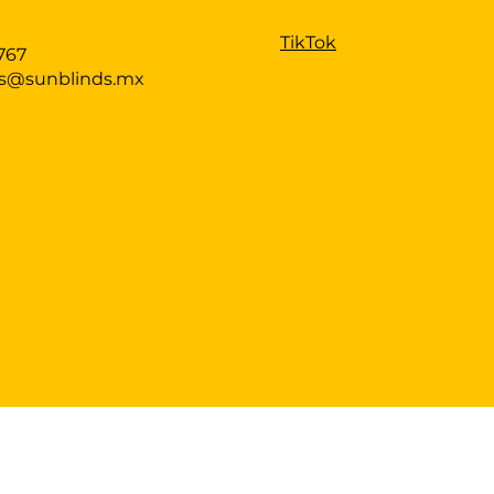
TikTok
767
as@sunblinds.mx