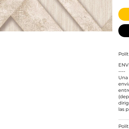
Polí
ENV
----
Una 
envi
entr
(dep
diri
las 
Polí