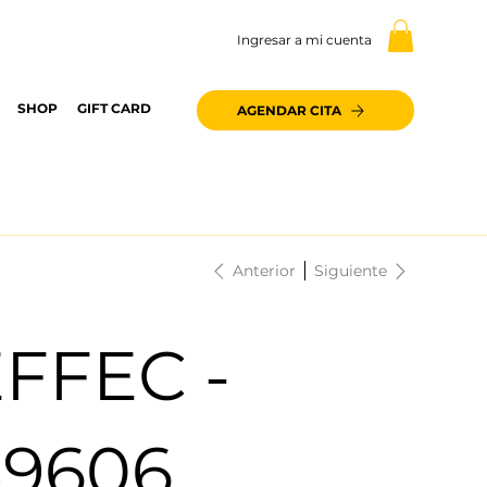
Ingresar a mi cuenta
SHOP
GIFT CARD
AGENDAR CITA
Anterior
Siguiente
FFEC -
89606