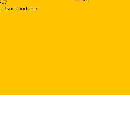
767
as@sunblinds.mx