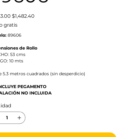
Precio
53.00
$1,482.40
de
oferta
o gratis
lo:
89606
nsiones de Rollo
CHO: 53 cms
RGO: 10 mts
 5.3 metros cuadrados (sin desperdicio)
INCLUYE PEGAMENTO
ALACIÓN NO INCLUIDA
tidad