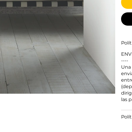
Polí
ENV
----
Una 
envi
entr
(dep
diri
las 
Polí