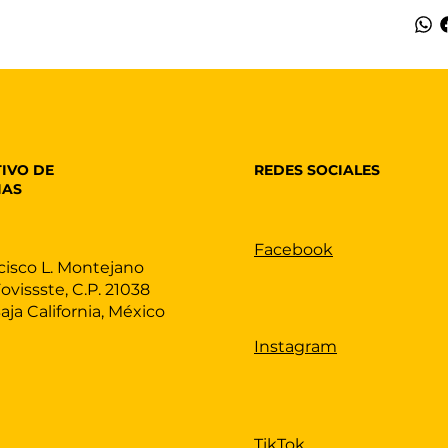
REDES SOCIALES
IVO DE
IAS
Facebook
cisco L. Montejano
Fovissste, C.P. 21038
Baja California, México
Instagram
TikTok