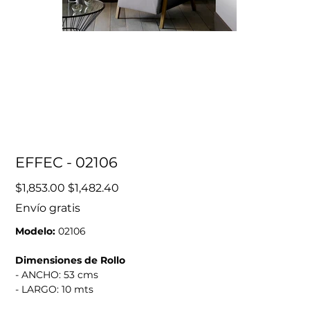
EFFEC - 02106
Precio
Precio
$1,853.00
$1,482.40
original
de
oferta
Envío gratis
Modelo:
02106
Dimensiones de Rollo
- ANCHO: 53 cms
- LARGO: 10 mts