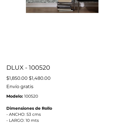
DLUX - 100520
Precio
Precio
$1,850.00
$1,480.00
original
de
oferta
Envío gratis
Modelo:
100520
Dimensiones de Rollo
- ANCHO: 53 cms
- LARGO: 10 mts