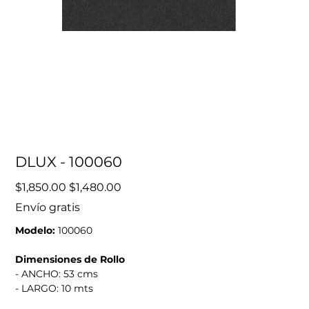
DLUX - 100060
Precio
Precio
$1,850.00
$1,480.00
original
de
oferta
Envío gratis
Modelo:
100060
Dimensiones de Rollo
- ANCHO: 53 cms
- LARGO: 10 mts