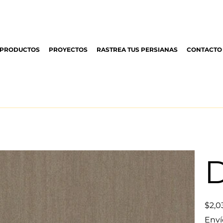
PRODUCTOS
PROYECTOS
RASTREA TUS PERSIANAS
CONTACTO
D
Precio
$2,0
original
Enví