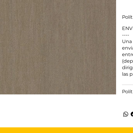
Polí
ENV
----
Una 
envi
entr
(dep
diri
las 
Polí