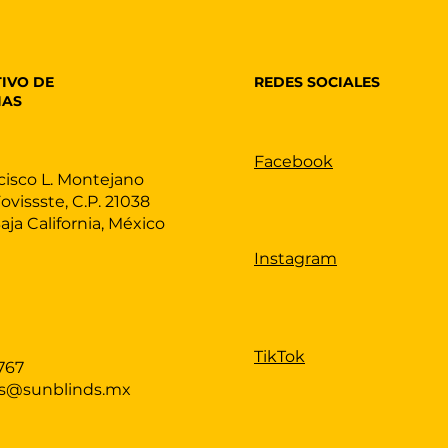
REDES SOCIALES
IVO DE
IAS
Facebook
cisco L. Montejano
Fovissste, C.P. 21038
Baja California, México
Instagram
TikTok
767
as@sunblinds.mx