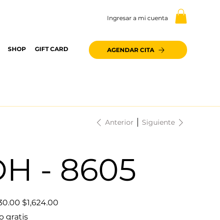
Ingresar a mi cuenta
SHOP
GIFT CARD
AGENDAR CITA
Anterior
Siguiente
H - 8605
Precio
30.00
$1,624.00
de
oferta
o gratis