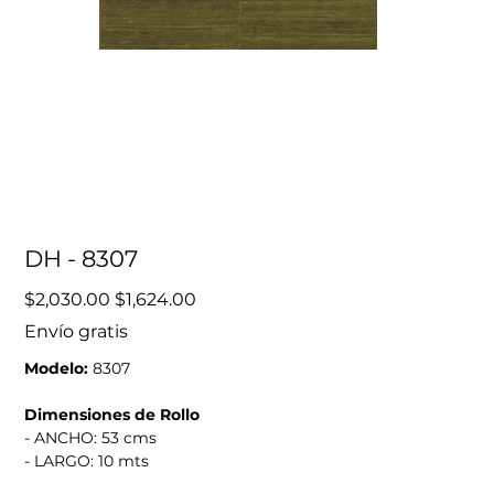
DH - 8307
Precio
Precio
$2,030.00
$1,624.00
original
de
oferta
Envío gratis
Modelo:
8307
Dimensiones de Rollo
- ANCHO: 53 cms
- LARGO: 10 mts