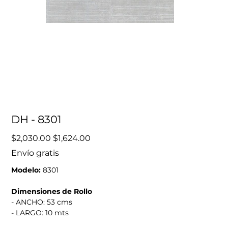
DH - 8301
Precio
Precio
$2,030.00
$1,624.00
original
de
oferta
Envío gratis
Modelo:
8301
Dimensiones de Rollo
- ANCHO: 53 cms
- LARGO: 10 mts