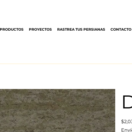
PRODUCTOS
PROYECTOS
RASTREA TUS PERSIANAS
CONTACTO
D
Precio
$2,0
original
Enví