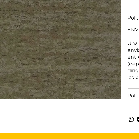
Polí
ENV
----
Una 
envi
entr
(dep
diri
las 
Polí