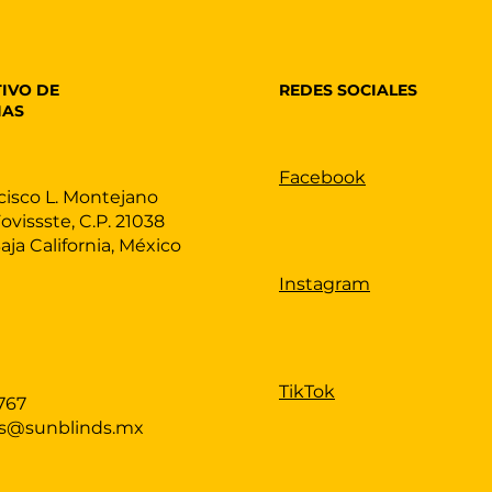
REDES SOCIALES
IVO DE
IAS
Facebook
cisco L. Montejano
Fovissste, C.P. 21038
Baja California, México
Instagram
TikTok
767
as@sunblinds.mx