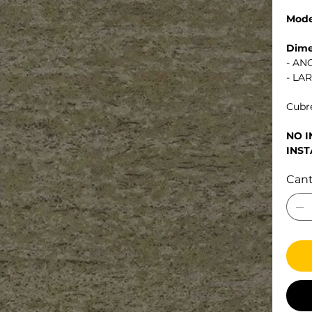
Mode
Dime
- AN
- LA
Cubre
NO 
INST
Can