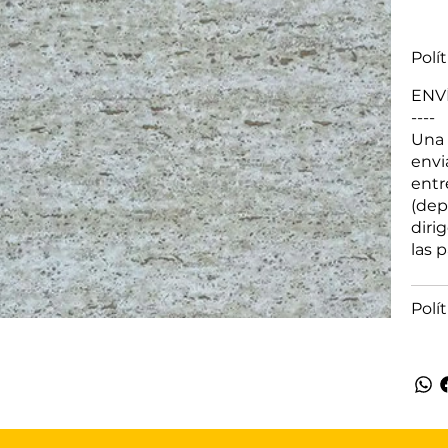
Polí
ENV
----
Una 
envi
entr
(dep
diri
las 
Polí