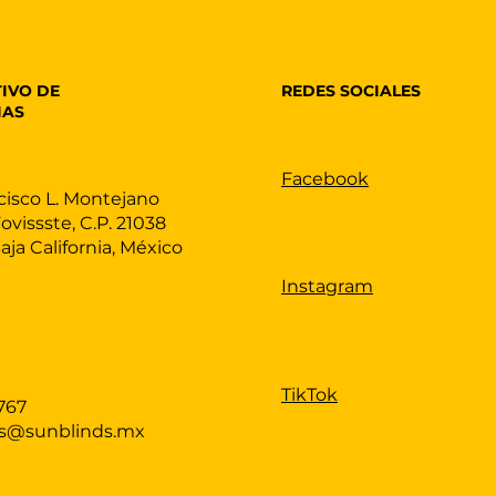
REDES SOCIALES
IVO DE
IAS
Facebook
cisco L. Montejano
Fovissste, C.P. 21038
Baja California, México
Instagram
TikTok
767
as@sunblinds.mx