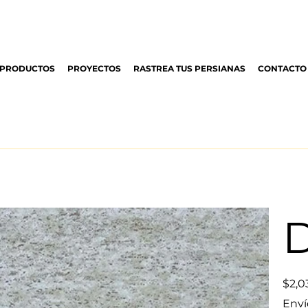
PRODUCTOS
PROYECTOS
RASTREA TUS PERSIANAS
CONTACTO
D
Precio
$2,0
original
Enví