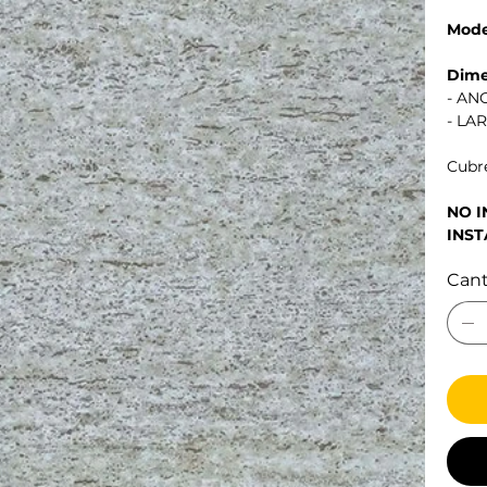
Mode
Dime
- AN
- LA
Cubre
NO 
INST
Can