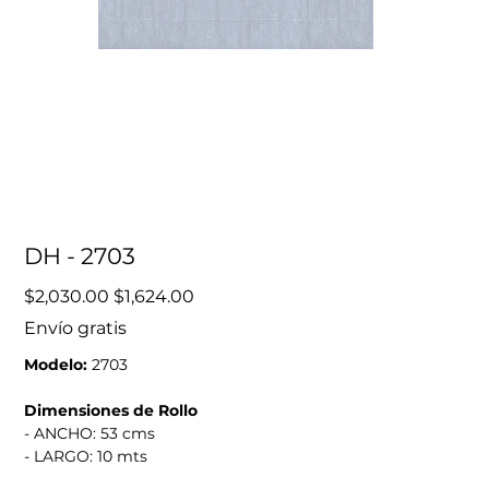
DH - 2703
Precio
Precio
$2,030.00
$1,624.00
original
de
oferta
Envío gratis
Modelo:
2703
Dimensiones de Rollo
- ANCHO: 53 cms
- LARGO: 10 mts