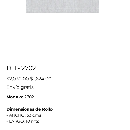
DH - 2702
Precio
Precio
$2,030.00
$1,624.00
original
de
oferta
Envío gratis
Modelo:
2702
Dimensiones de Rollo
- ANCHO: 53 cms
- LARGO: 10 mts