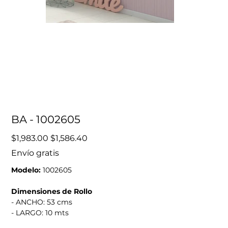
BA - 1002605
Precio
Precio
$1,983.00
$1,586.40
original
de
oferta
Envío gratis
Modelo:
1002605
Dimensiones de Rollo
- ANCHO: 53 cms
- LARGO: 10 mts