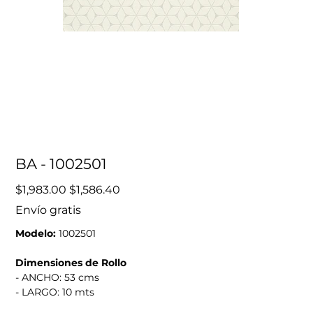
BA - 1002501
Precio
Precio
$1,983.00
$1,586.40
original
de
oferta
Envío gratis
Modelo:
1002501
Dimensiones de Rollo
- ANCHO: 53 cms
- LARGO: 10 mts