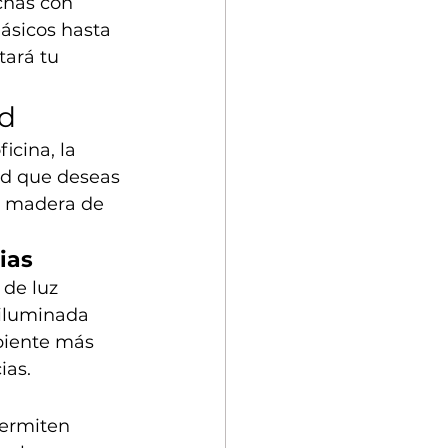
chas con 
ásicos hasta 
ará tu 
ad
icina, la 
dad que deseas 
e madera de 
ias
de luz 
 iluminada 
mbiente más 
ias.
permiten 