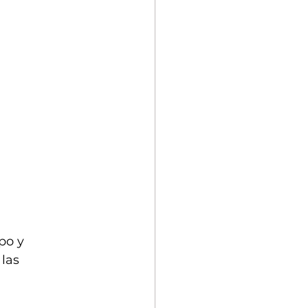
po y 
las 