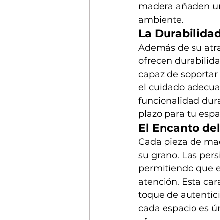
madera añaden un t
ambiente.
La Durabilida
Además de su atra
ofrecen durabilidad
capaz de soportar 
el cuidado adecua
funcionalidad dur
plazo para tu espa
El Encanto de
Cada pieza de made
su grano. Las pers
permitiendo que el
atención. Esta car
toque de autentic
cada espacio es ún