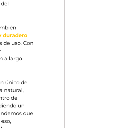
del 
ambién 
y duradero
, 
s de uso. Con 
 
 a largo 
ón único de 
 natural, 
ntro de 
diendo un 
ntendemos que 
eso, 