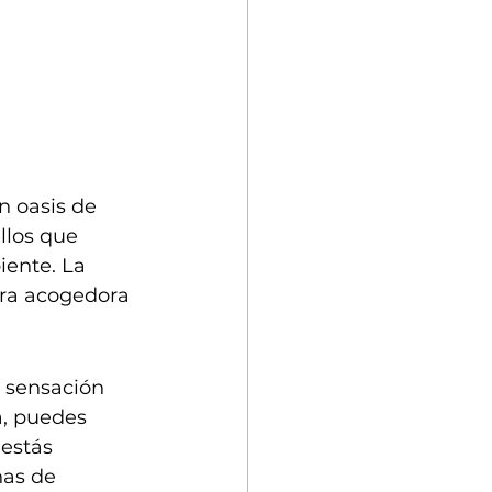
n oasis de 
llos que 
ente. La 
era acogedora 
 sensación 
a, puedes 
 estás 
nas de 