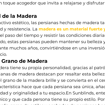
oque acogedor que invita a relajarse y disfrutar 
d de la Madera
ctivo estético, las persianas hechas de madera t
 y resistencia. La 
madera es un material fuerte 
el paso del tiempo y resistir las condiciones diaria
do, estas persianas pueden mantener su belleza y
ante muchos años, convirtiéndose en una inversión
cio.
l Grano de Madera
ra tiene su propia personalidad, gracias al patr
ianas de madera destacan por resaltar esta belleza
 grano de la madera brille y se convierta en el ce
acterística hace que cada persiana sea única, aña
idad y originalidad a tu espacio.En Sunblinds, e
ico y que cada persona tiene su propio estilo. Por 