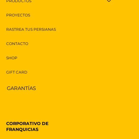
PRODUCTOS
PROYECTOS
Toldos Automáticos: Elegancia y
RASTREA TUS PERSIANAS
Funcionalidad en un Solo Click
CONTACTO
SHOP
GIFT CARD
GARANTÍAS
CORPORATIVO DE
FRANQUICIAS