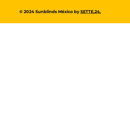
© 2024 Sunblinds México by
SETTE.24.