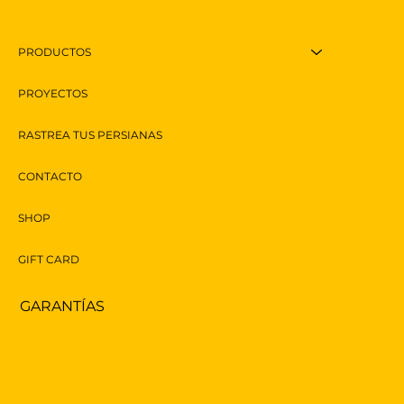
PRODUCTOS
PROYECTOS
Toldos Automáticos: Elegancia y
RASTREA TUS PERSIANAS
Funcionalidad en un Solo Click
CONTACTO
SHOP
GIFT CARD
GARANTÍAS