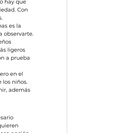
ro hay que 
iedad. Con 
. 
as es la 
 observarte. 
eños 
s ligeros 
on a prueba 
ero en el 
 los niños. 
mir, además 
sario 
uieren 