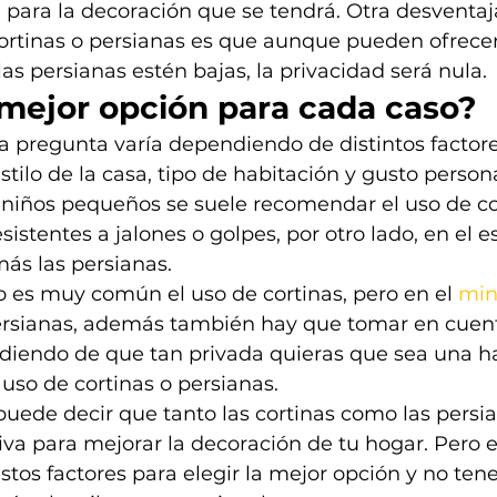
 para la decoración que se tendrá. Otra desventaj
ortinas o persianas es que aunque pueden ofrecer
las persianas estén bajas, la privacidad será nula.
 mejor opción para cada caso?
a pregunta varía dependiendo de distintos factores
tilo de la casa, tipo de habitación y gusto persona
 niños pequeños se suele recomendar el uso de co
istentes a jalones o golpes, por otro lado, en el e
más las persianas.
co es muy común el uso de cortinas, pero en el 
min
persianas, además también hay que tomar en cuent
diendo de que tan privada quieras que sea una ha
uso de cortinas o persianas.
puede decir que tanto las cortinas como las persi
iva para mejorar la decoración de tu hogar. Pero e
tos factores para elegir la mejor opción y no tene