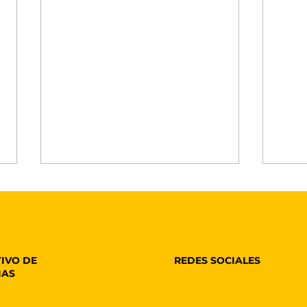
REDES SOCIALES
IVO DE
IAS
Toldos Automáticos:
Per