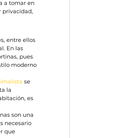
a a tomar en 
 privacidad, 
, entre ellos 
l. En las 
rtinas, pues 
stilo moderno 
imalista
 se 
a la 
bitación, es 
anas son una 
s necesario 
r que 