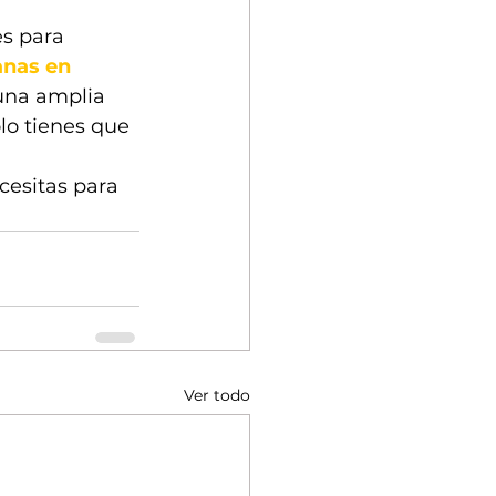
s para 
anas en 
una amplia 
lo tienes que 
esitas para 
Ver todo