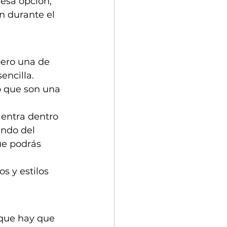
esa opción, 
 durante el 
pero una de 
encilla. 
o que son una 
 entra dentro 
endo del 
ue podrás 
s y estilos 
 que hay que 