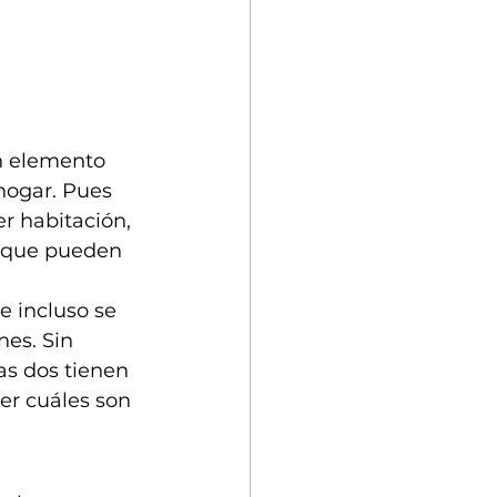
n elemento 
hogar. Pues 
r habitación, 
s que pueden 
 incluso se 
es. Sin 
as dos tienen 
er cuáles son 