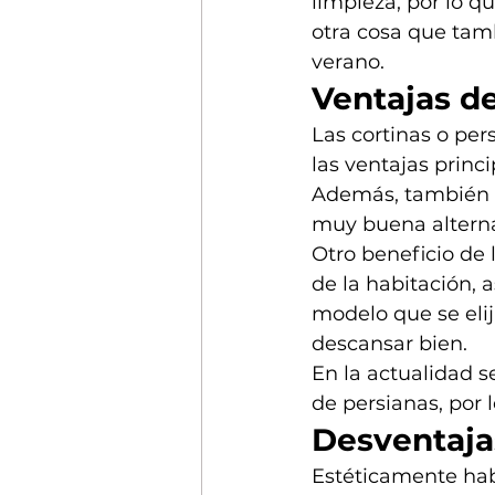
limpieza, por lo q
otra cosa que tam
verano.
Ventajas de
Las cortinas o per
las ventajas princ
Además, también p
muy buena alterna
Otro beneficio de 
de la habitación, 
modelo que se elij
descansar bien. 
En la actualidad s
de persianas, por l
Desventajas
Estéticamente habl