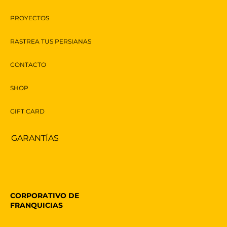
PROYECTOS
Toldos Automáticos: Elegancia y
RASTREA TUS PERSIANAS
Funcionalidad en un Solo Click
CONTACTO
SHOP
GIFT CARD
GARANTÍAS
CORPORATIVO DE
FRANQUICIAS