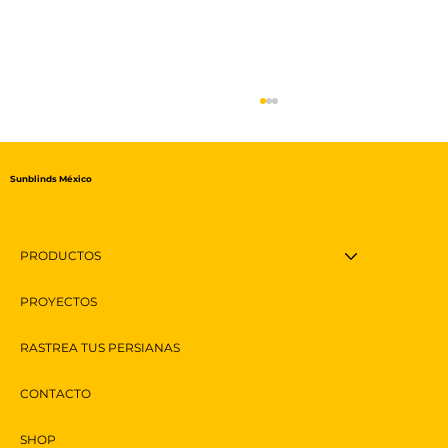
Sunblinds México
PRODUCTOS
PROYECTOS
Toldos Automáticos: Elegancia y
RASTREA TUS PERSIANAS
Funcionalidad en un Solo Click
CONTACTO
SHOP